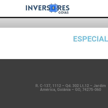
ESPECIA
R. C-137, 1112 – Qd. 302 Lt.12 – Jardim
América, Goiânia – GO, 74275-060