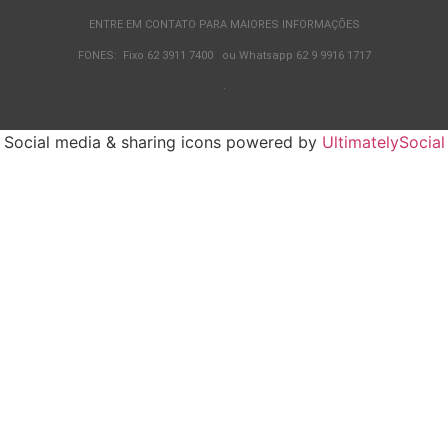
ENTRE EM CONTATO PARA MAIORES INFORMAÇÕES
FONES: Fixo 62 3911 7400 ou Whatsapp 62 9 9916 1717
.
Social media & sharing icons powered by
UltimatelySocial