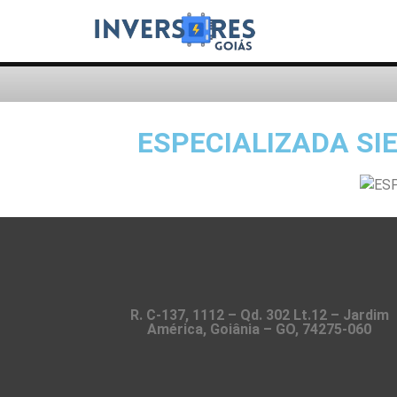
ESPECIALIZADA SI
R. C-137, 1112 – Qd. 302 Lt.12 – Jardim
América, Goiânia – GO, 74275-060