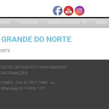
Home
Inversores
Serviços & Suporte
Sobre
O GRANDE DO NORTE
ENTRE EM CONTATO PARA MAIORES
INFORMAÇÕES
FONES: Fixo 62 3911 7400 ou
Whatsapp 62 9 9916 1717
.