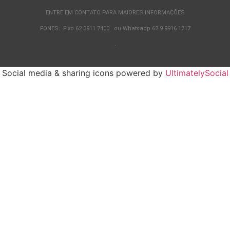
ENTRE EM CONTATO PARA MAIORES INFORMAÇÕES
FONES: Fixo 62 3911 7400 ou Whatsapp 62 9 9916 1717
.
Social media & sharing icons powered by
UltimatelySocial