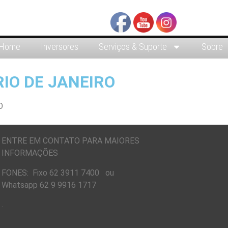
Home
Inversores
Serviços & Suporte
Sobre
IO DE JANEIRO
ENTRE EM CONTATO PARA MAIORES
INFORMAÇÕES
FONES: Fixo 62 3911 7400 ou
Whatsapp 62 9 9916 1717
.