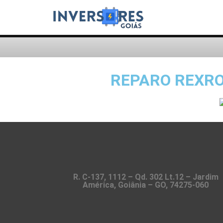
REPARO REXRO
R. C-137, 1112 – Qd. 302 Lt.12 – Jardim
América, Goiânia – GO, 74275-060