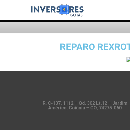
REPARO REXRO
R. C-137, 1112 – Qd. 302 Lt.12 – Jardim
América, Goiânia – GO, 74275-060