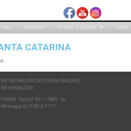
Home
Inversores
Serviços & Suporte
Sobre
ANTA CATARINA
ENTRE EM CONTATO PARA MAIORES
INFORMAÇÕES
FONES: Fixo 62 3911 7400 ou
Whatsapp 62 9 9916 1717
.