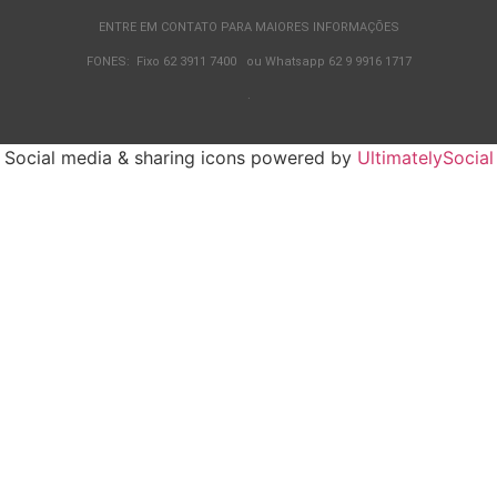
ENTRE EM CONTATO PARA MAIORES INFORMAÇÕES
FONES: Fixo 62 3911 7400 ou Whatsapp 62 9 9916 1717
.
Social media & sharing icons powered by
UltimatelySocial