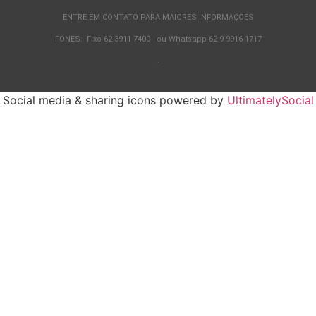
ENTRE EM CONTATO PARA MAIORES INFORMAÇÕES
FONES: Fixo 62 3911 7400 ou Whatsapp 62 9 9916 1717
.
Social media & sharing icons powered by
UltimatelySocial