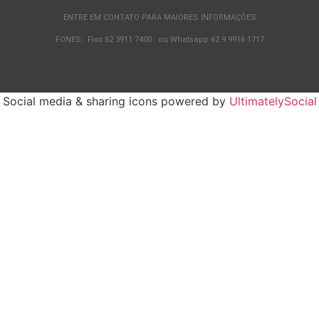
ENTRE EM CONTATO PARA MAIORES INFORMAÇÕES
FONES: Fixo 62 3911 7400 ou Whatsapp 62 9 9916 1717
.
Social media & sharing icons powered by
UltimatelySocial