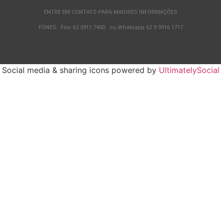
ENTRE EM CONTATO PARA MAIORES INFORMAÇÕES
FONES: Fixo 62 3911 7400 ou Whatsapp 62 9 9916 1717
.
Social media & sharing icons powered by
UltimatelySocial