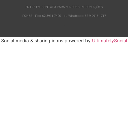
ENTRE EM CONTATO PARA MAIORES INFORMAÇÕES
FONES: Fixo 62 3911 7400 ou Whatsapp 62 9 9916 1717
.
Social media & sharing icons powered by
UltimatelySocial