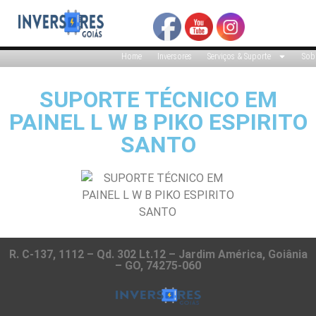
Home
Inversores
Serviços & Suporte
Sob
SUPORTE TÉCNICO EM
PAINEL L W B PIKO ESPIRITO
SANTO
R. C-137, 1112 – Qd. 302 Lt.12 – Jardim América, Goiânia
– GO, 74275-060