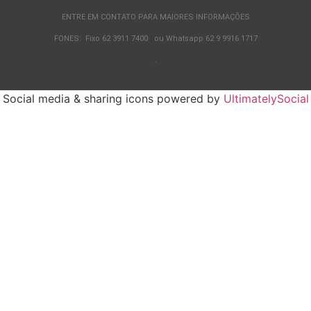
ENTRE EM CONTATO PARA MAIORES INFORMAÇÕES
FONES: Fixo 62 3911 7400 ou Whatsapp 62 9 9916 1717
.
Social media & sharing icons powered by
UltimatelySocial