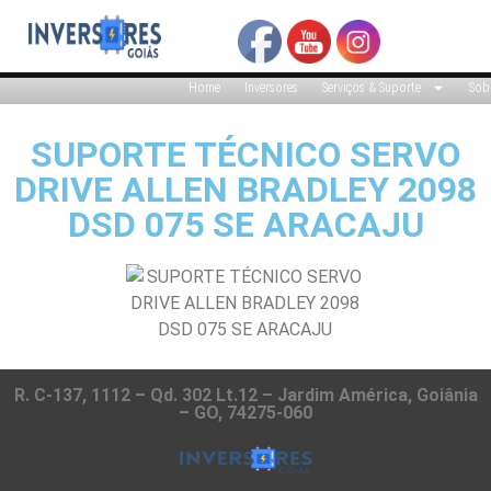
Home
Inversores
Serviços & Suporte
Sob
SUPORTE TÉCNICO SERVO
DRIVE ALLEN BRADLEY 2098
DSD 075 SE ARACAJU
R. C-137, 1112 – Qd. 302 Lt.12 – Jardim América, Goiânia
– GO, 74275-060