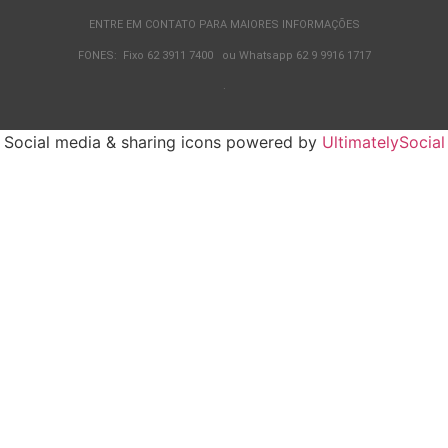
ENTRE EM CONTATO PARA MAIORES INFORMAÇÕES
FONES: Fixo 62 3911 7400 ou Whatsapp 62 9 9916 1717
.
Social media & sharing icons powered by
UltimatelySocial