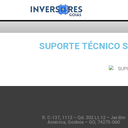
SUPORTE TÉCNICO S
R. C-137, 1112 – Qd. 302 Lt.12 – Jardim
América, Goiânia – GO, 74275-060