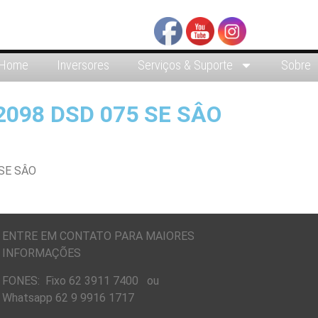
Home
Inversores
Serviços & Suporte
Sobre
098 DSD 075 SE SÂO
ENTRE EM CONTATO PARA MAIORES
INFORMAÇÕES
FONES: Fixo 62 3911 7400 ou
Whatsapp 62 9 9916 1717