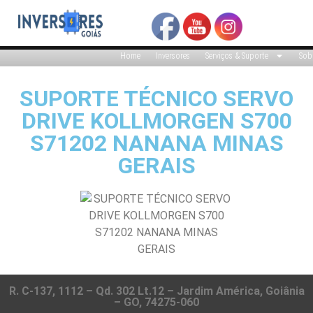
Home
Inversores
Serviços & Suporte
Sob
SUPORTE TÉCNICO SERVO
DRIVE KOLLMORGEN S700
S71202 NANANA MINAS
GERAIS
R. C-137, 1112 – Qd. 302 Lt.12 – Jardim América, Goiânia
– GO, 74275-060