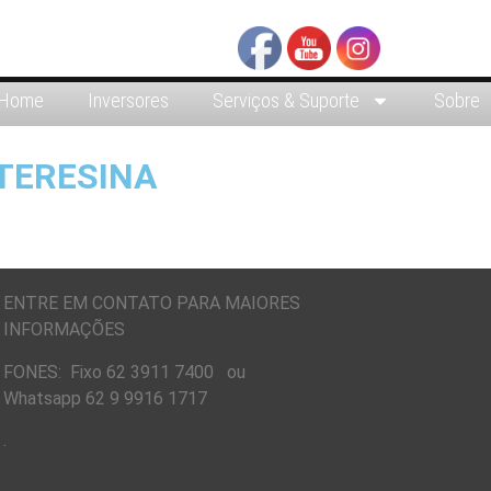
Home
Inversores
Serviços & Suporte
Sobre
 TERESINA
ENTRE EM CONTATO PARA MAIORES
INFORMAÇÕES
FONES: Fixo 62 3911 7400 ou
Whatsapp 62 9 9916 1717
.