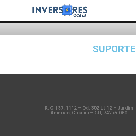
SUPORTE 
R. C-137, 1112 – Qd. 302 Lt.12 – Jardim
América, Goiânia – GO, 74275-060