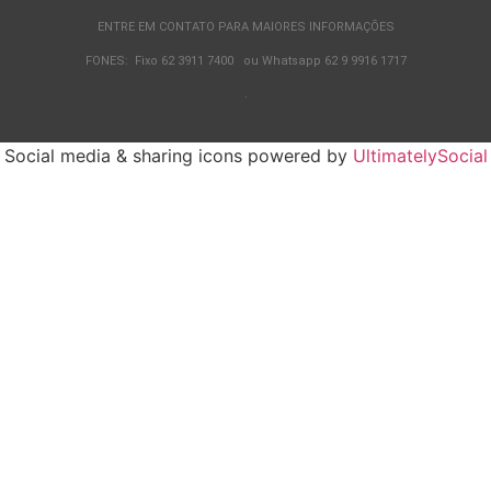
ENTRE EM CONTATO PARA MAIORES INFORMAÇÕES
FONES: Fixo 62 3911 7400 ou Whatsapp 62 9 9916 1717
.
Social media & sharing icons powered by
UltimatelySocial