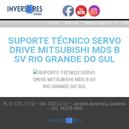
Home
Inversores
Serviços & Suporte
Sob
SUPORTE TÉCNICO SERVO
DRIVE MITSUBISHI MDS B
SV RIO GRANDE DO SUL
R. C-137, 1112 – Qd. 302 Lt.12 – Jardim América, Goiânia
– GO, 74275-060