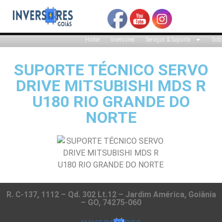
Home
Inversores
Serviços & Suporte
Sob
SUPORTE TÉCNICO SERVO
DRIVE MITSUBISHI MDS R
U180 RIO GRANDE DO
NORTE
R. C-137, 1112 – Qd. 302 Lt.12 – Jardim América, Goiânia
– GO, 74275-060