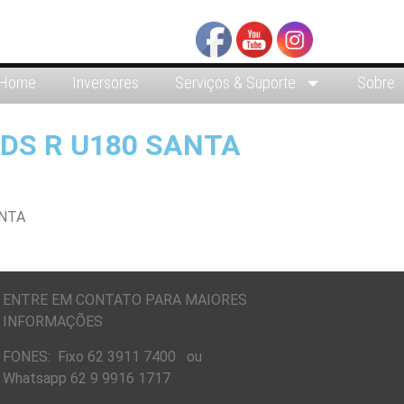
Home
Inversores
Serviços & Suporte
Sobre
DS R U180 SANTA
ENTRE EM CONTATO PARA MAIORES
INFORMAÇÕES
FONES: Fixo 62 3911 7400 ou
Whatsapp 62 9 9916 1717