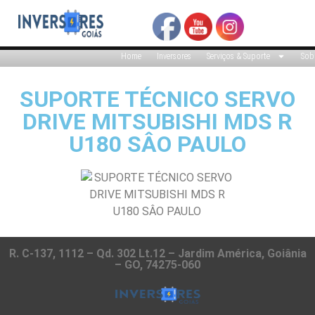
Home
Inversores
Serviços & Suporte
Sob
SUPORTE TÉCNICO SERVO
DRIVE MITSUBISHI MDS R
U180 SÂO PAULO
R. C-137, 1112 – Qd. 302 Lt.12 – Jardim América, Goiânia
– GO, 74275-060