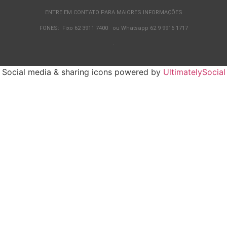
ENTRE EM CONTATO PARA MAIORES INFORMAÇÕES
FONES: Fixo 62 3911 7400 ou Whatsapp 62 9 9916 1717
.
Social media & sharing icons powered by
UltimatelySocial