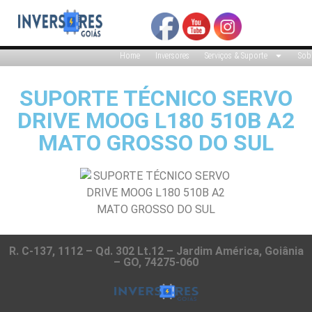
Home
Inversores
Serviços & Suporte
Sob
SUPORTE TÉCNICO SERVO
DRIVE MOOG L180 510B A2
MATO GROSSO DO SUL
R. C-137, 1112 – Qd. 302 Lt.12 – Jardim América, Goiânia
– GO, 74275-060