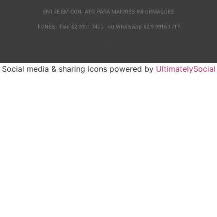
ENTRE EM CONTATO PARA MAIORES INFORMAÇÕES
FONES: Fixo 62 3911 7400 ou Whatsapp 62 9 9916 1717
.
Social media & sharing icons powered by
UltimatelySocial