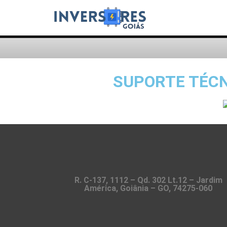
SUPORTE TÉCN
R. C-137, 1112 – Qd. 302 Lt.12 – Jardim
América, Goiânia – GO, 74275-060