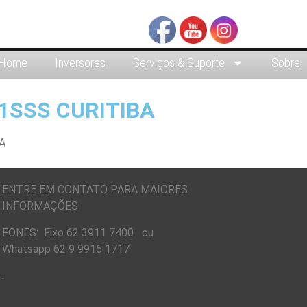
Home
Inversores
Serviços & Suporte
Sobre
1SSS CURITIBA
ENTRE EM CONTATO PARA MAIORES
INFORMAÇÕES
FONES: Fixo 62 3911 7400 ou
Whatsapp 62 9 9916 1717
.