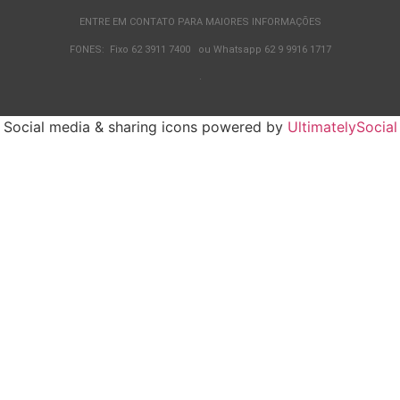
ENTRE EM CONTATO PARA MAIORES INFORMAÇÕES
FONES: Fixo 62 3911 7400 ou Whatsapp 62 9 9916 1717
.
Social media & sharing icons powered by
UltimatelySocial