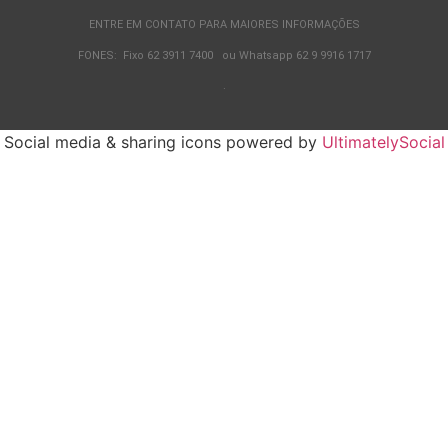
ENTRE EM CONTATO PARA MAIORES INFORMAÇÕES
FONES: Fixo 62 3911 7400 ou Whatsapp 62 9 9916 1717
.
Social media & sharing icons powered by
UltimatelySocial