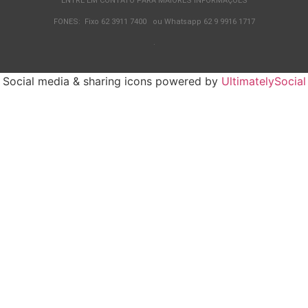
ENTRE EM CONTATO PARA MAIORES INFORMAÇÕES
FONES: Fixo 62 3911 7400 ou Whatsapp 62 9 9916 1717
.
Social media & sharing icons powered by
UltimatelySocial