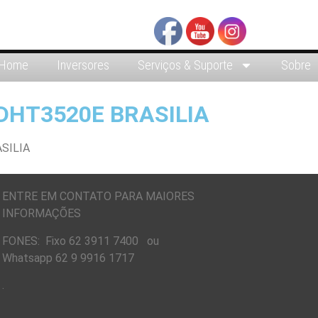
Home
Inversores
Serviços & Suporte
Sobre
DHT3520E BRASILIA
ENTRE EM CONTATO PARA MAIORES
INFORMAÇÕES
FONES: Fixo 62 3911 7400 ou
Whatsapp 62 9 9916 1717
.