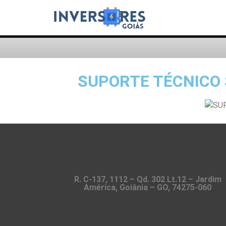
SUPORTE TÉCNICO 
R. C-137, 1112 – Qd. 302 Lt.12 – Jardim
América, Goiânia – GO, 74275-060