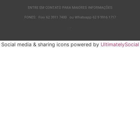
ENTRE EM CONTATO PARA MAIORES INFORMAÇÕES
FONES: Fixo 62 3911 7400 ou Whatsapp 62 9 9916 1717
.
Social media & sharing icons powered by
UltimatelySocial