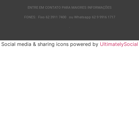
ENTRE EM CONTATO PARA MAIORES INFORMAÇÕES
FONES: Fixo 62 3911 7400 ou Whatsapp 62 9 9916 1717
.
Social media & sharing icons powered by
UltimatelySocial