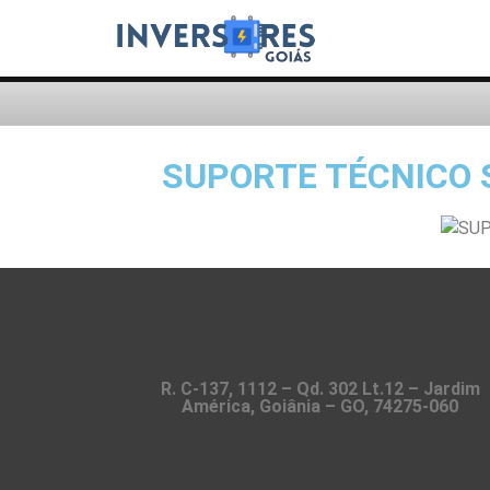
SUPORTE TÉCNICO 
R. C-137, 1112 – Qd. 302 Lt.12 – Jardim
América, Goiânia – GO, 74275-060