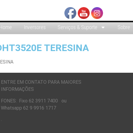
Home
Inversores
Serviços & Suporte
Sobre
DHT3520E TERESINA
ENTRE EM CONTATO PARA MAIORES
INFORMAÇÕES
FONES: Fixo 62 3911 7400 ou
Whatsapp 62 9 9916 1717
.