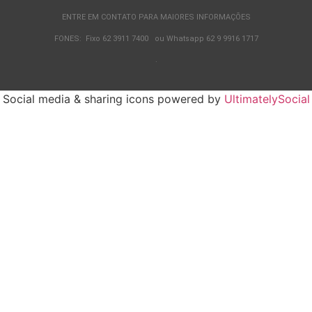
ENTRE EM CONTATO PARA MAIORES INFORMAÇÕES
FONES: Fixo 62 3911 7400 ou Whatsapp 62 9 9916 1717
.
Social media & sharing icons powered by
UltimatelySocial