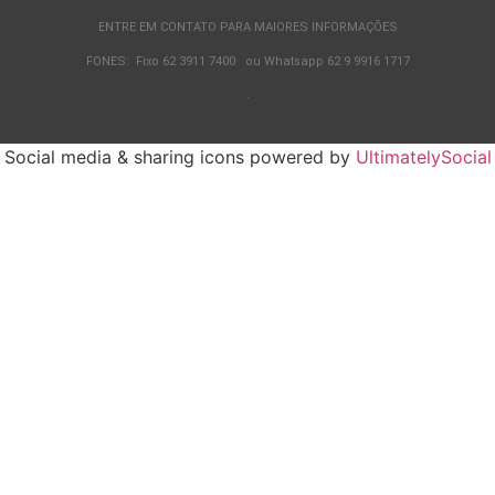
ENTRE EM CONTATO PARA MAIORES INFORMAÇÕES
FONES: Fixo 62 3911 7400 ou Whatsapp 62 9 9916 1717
.
Social media & sharing icons powered by
UltimatelySocial