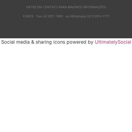
ENTRE EM CONTATO PARA MAIORES INFORMAÇÕES
FONES: Fixo 62 3911 7400 ou Whatsapp 62 9 9916 1717
.
Social media & sharing icons powered by
UltimatelySocial