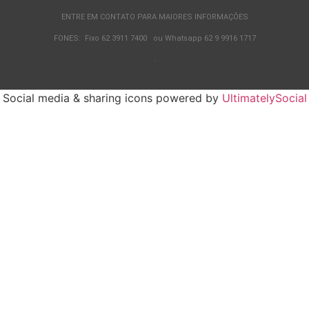
ENTRE EM CONTATO PARA MAIORES INFORMAÇÕES
FONES: Fixo 62 3911 7400 ou Whatsapp 62 9 9916 1717
.
Social media & sharing icons powered by
UltimatelySocial