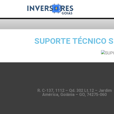
SUPORTE TÉCNICO 
R. C-137, 1112 – Qd. 302 Lt.12 – Jardim
América, Goiânia – GO, 74275-060