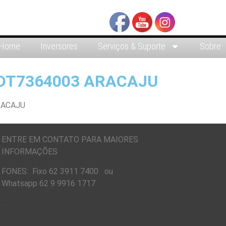
Home
Inversores
Serviços & Suporte
Sobre
DT7364003 ARACAJU
ENTRE EM CONTATO PARA MAIORES
INFORMAÇÕES
FONES: Fixo 62 3911 7400 ou
Whatsapp 62 9 9916 1717
.