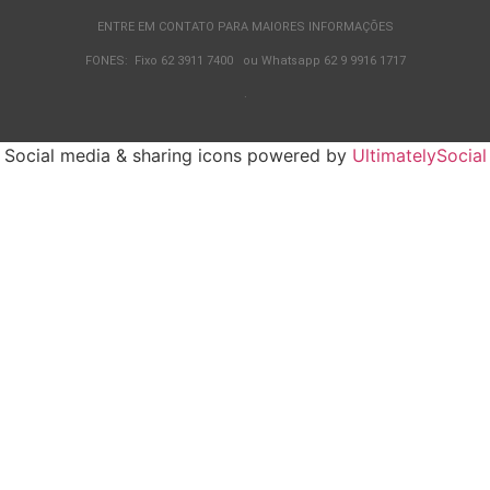
ENTRE EM CONTATO PARA MAIORES INFORMAÇÕES
FONES: Fixo 62 3911 7400 ou Whatsapp 62 9 9916 1717
.
Social media & sharing icons powered by
UltimatelySocial