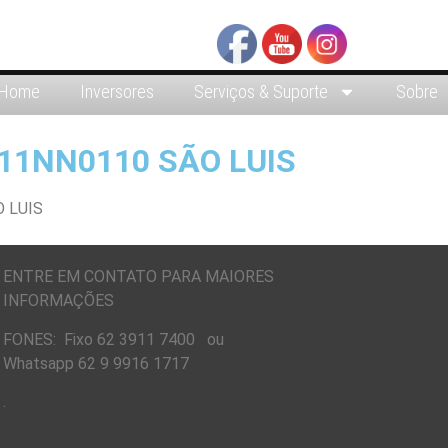
Home
Inversores
Serviços & Suporte
Sobre
11NN0110 SÃO LUIS
ENTRE EM CONTATO PARA MAIORES
INFORMAÇÕES
FONES: Fixo 62 3911 7400 ou
Whatsapp 62 9 9916 1717
.