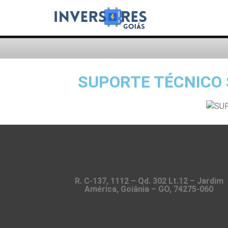
SUPORTE TÉCNICO 
R. C-137, 1112 – Qd. 302 Lt.12 – Jardim
América, Goiânia – GO, 74275-060