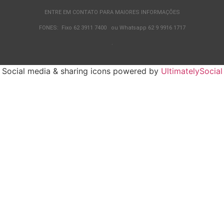
ENTRE EM CONTATO PARA MAIORES INFORMAÇÕES
FONES: Fixo 62 3911 7400 ou Whatsapp 62 9 9916 1717
.
Social media & sharing icons powered by
UltimatelySocial