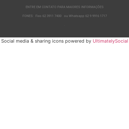
ENTRE EM CONTATO PARA MAIORES INFORMAÇÕES
FONES: Fixo 62 3911 7400 ou Whatsapp 62 9 9916 1717
.
Social media & sharing icons powered by
UltimatelySocial