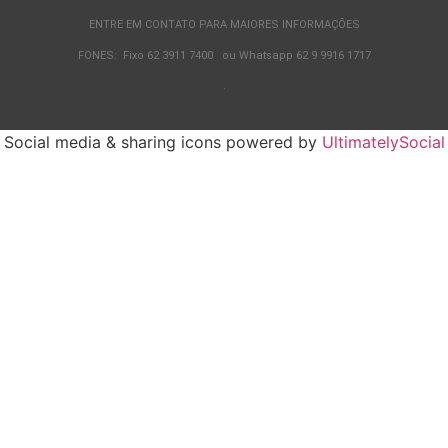
ENTRE EM CONTATO PARA MAIORES INFORMAÇÕES
FONES: Fixo 62 3911 7400 ou Whatsapp 62 9 9916 1717
.
Social media & sharing icons powered by
UltimatelySocial