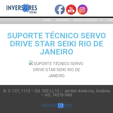
Home
Inversores
Serviços & Suporte
Sob
SUPORTE TÉCNICO SERVO
DRIVE STAR SEIKI RIO DE
JANEIRO
R. C-137, 1112 – Qd. 302 Lt.12 – Jardim América, Goiânia
– GO, 74275-060