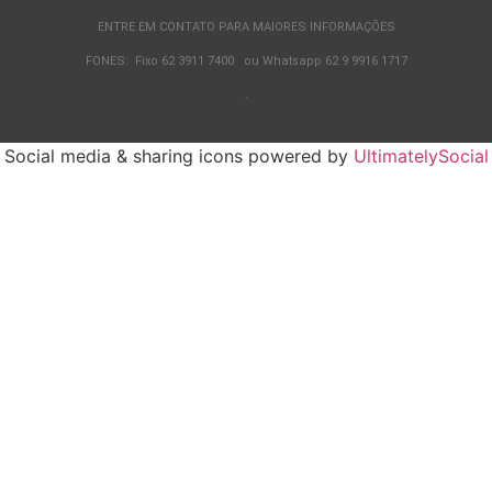
ENTRE EM CONTATO PARA MAIORES INFORMAÇÕES
FONES: Fixo 62 3911 7400 ou Whatsapp 62 9 9916 1717
.
Social media & sharing icons powered by
UltimatelySocial