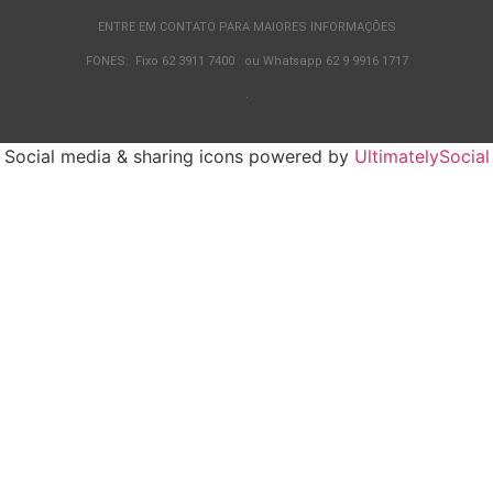
ENTRE EM CONTATO PARA MAIORES INFORMAÇÕES
FONES: Fixo 62 3911 7400 ou Whatsapp 62 9 9916 1717
.
Social media & sharing icons powered by
UltimatelySocial