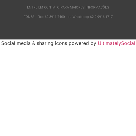
ENTRE EM CONTATO PARA MAIORES INFORMAÇÕES
FONES: Fixo 62 3911 7400 ou Whatsapp 62 9 9916 1717
.
Social media & sharing icons powered by
UltimatelySocial