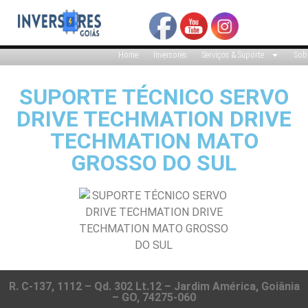
Home
Inversores
Serviços & Suporte
Sob
SUPORTE TÉCNICO SERVO
DRIVE TECHMATION DRIVE
TECHMATION MATO
GROSSO DO SUL
R. C-137, 1112 – Qd. 302 Lt.12 – Jardim América, Goiânia
– GO, 74275-060