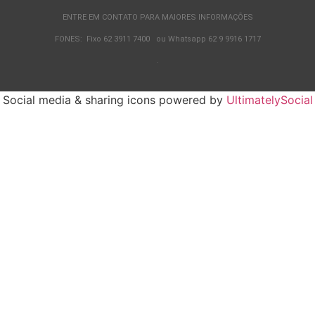
ENTRE EM CONTATO PARA MAIORES INFORMAÇÕES
FONES: Fixo 62 3911 7400 ou Whatsapp 62 9 9916 1717
.
Social media & sharing icons powered by
UltimatelySocial