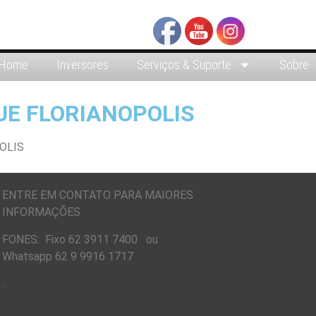
Home
Inversores
Serviços & Suporte
Sobre
UE FLORIANOPOLIS
ENTRE EM CONTATO PARA MAIORES
INFORMAÇÕES
FONES: Fixo 62 3911 7400 ou
Whatsapp 62 9 9916 1717
.