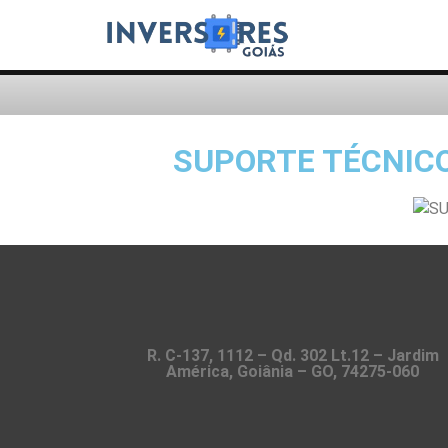
SUPORTE TÉCNICO
R. C-137, 1112 – Qd. 302 Lt.12 – Jardim
América, Goiânia – GO, 74275-060