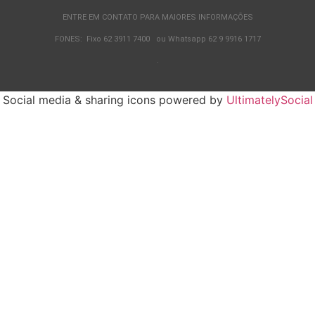
ENTRE EM CONTATO PARA MAIORES INFORMAÇÕES
FONES: Fixo 62 3911 7400 ou Whatsapp 62 9 9916 1717
.
Social media & sharing icons powered by
UltimatelySocial