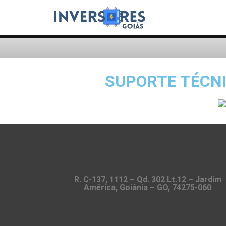
SUPORTE TÉCNI
R. C-137, 1112 – Qd. 302 Lt.12 – Jardim
América, Goiânia – GO, 74275-060