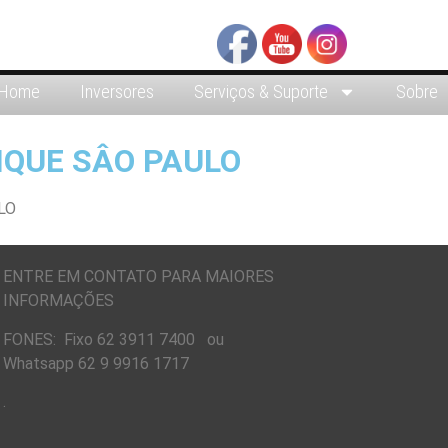
Home
Inversores
Serviços & Suporte
Sobre
IQUE SÂO PAULO
ENTRE EM CONTATO PARA MAIORES
INFORMAÇÕES
FONES: Fixo 62 3911 7400 ou
Whatsapp 62 9 9916 1717
.