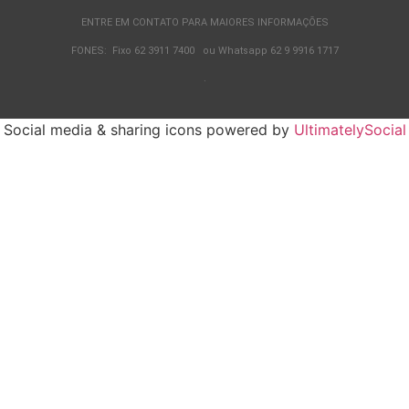
ENTRE EM CONTATO PARA MAIORES INFORMAÇÕES
FONES: Fixo 62 3911 7400 ou Whatsapp 62 9 9916 1717
.
Social media & sharing icons powered by
UltimatelySocial