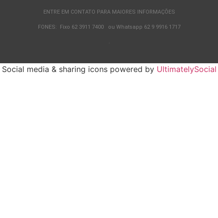
ENTRE EM CONTATO PARA MAIORES INFORMAÇÕES
FONES: Fixo 62 3911 7400 ou Whatsapp 62 9 9916 1717
.
Social media & sharing icons powered by
UltimatelySocial