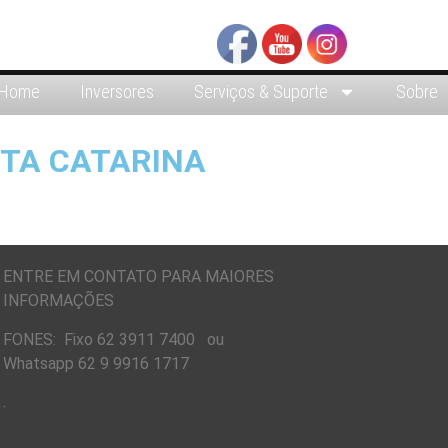
Home
Inversores
Serviços & Suporte
Sobre
NTA CATARINA
ENTRE EM CONTATO PARA MAIORES
INFORMAÇÕES
FONES: Fixo 62 3911 7400 ou
Whatsapp 62 9 9916 1717
.