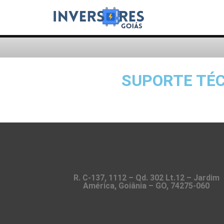
SUPORTE TÉC
R. C-137, 1112 – Qd. 302 Lt.12 – Jardim
América, Goiânia – GO, 74275-060